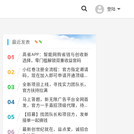
登陆
最近发表
高省APP：智能网购省钱与创收新
01
选择，零门槛解锁双重收益官码
小红卷注册全流程：官方指定邀请
02
码，现在加入即可申请开通顶级代
理V5权限
全新项目上线，寻找实力团队长，
03
官方扶持拉满
马上答题，新无限广告平台全网首
04
发，官方一手直招顶级代理，待遇
拉满
【招募】找团队长和项目方，发单
05
接单一起搞钱
最新创世纪就在，益点爱，诚招合
06