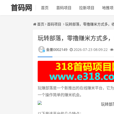
首码网
首页
首码项目
拉新项目
地推项
首页
首码项目
玩转部落，零撸赚米方式多，
玩转部落，零撸赚米方式多，
金墨0002149
2026-07-23 08:09:22
玩赚部落是一个新推出的在线赚米平台，它为
一个操作简单的赚米机会。
以下是该平台的几个特点：