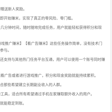
即赠送新人奖励。
即开始赚米，实现了真正的零风险、零门槛。
花费几分钟时间，随时随地完成任务，用户就能轻松获得积分和现
游戏推广赚米】【看广告赚米】这些任务操作简单，没有技术门
参与。
p，还支持与其他热门任务平台互通，用户可以使用一个账号同时赚
和观看广告或者进行游戏推广，积分和现金奖励就能持续累积。
合那些希望建立长期副业收入的人群。
米的工具，适合所有希望通过手机在家赚取额外收入的用户。
就能稳定到账。