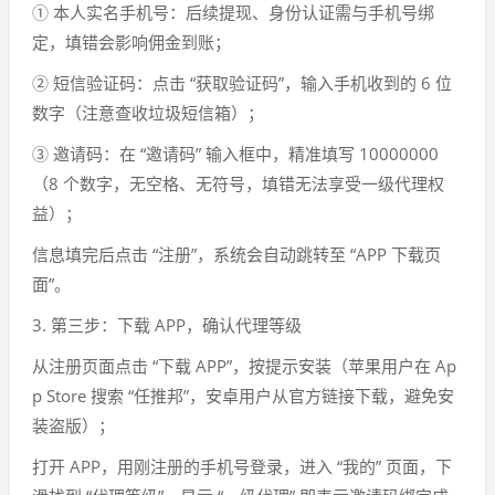
① 本人实名手机号：后续提现、身份认证需与手机号绑
定，填错会影响佣金到账；
② 短信验证码：点击 “获取验证码”，输入手机收到的 6 位
数字（注意查收垃圾短信箱）；
③ 邀请码：在 “邀请码” 输入框中，精准填写 10000000
（8 个数字，无空格、无符号，填错无法享受一级代理权
益）；
信息填完后点击 “注册”，系统会自动跳转至 “APP 下载页
面”。
3. 第三步：下载 APP，确认代理等级
从注册页面点击 “下载 APP”，按提示安装（苹果用户在 Ap
p Store 搜索 “任推邦”，安卓用户从官方链接下载，避免安
装盗版）；
打开 APP，用刚注册的手机号登录，进入 “我的” 页面，下