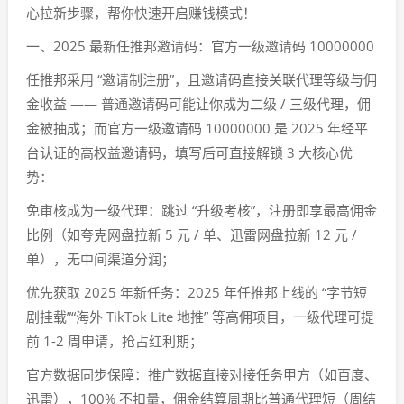
心拉新步骤，帮你快速开启赚钱模式！
一、2025 最新任推邦邀请码：官方一级邀请码 10000000
任推邦采用 “邀请制注册”，且邀请码直接关联代理等级与佣
金收益 —— 普通邀请码可能让你成为二级 / 三级代理，佣
金被抽成；而官方一级邀请码 10000000 是 2025 年经平
台认证的高权益邀请码，填写后可直接解锁 3 大核心优
势：
免审核成为一级代理：跳过 “升级考核”，注册即享最高佣金
比例（如夸克网盘拉新 5 元 / 单、迅雷网盘拉新 12 元 /
单），无中间渠道分润；
优先获取 2025 年新任务：2025 年任推邦上线的 “字节短
剧挂载”“海外 TikTok Lite 地推” 等高佣项目，一级代理可提
前 1-2 周申请，抢占红利期；
官方数据同步保障：推广数据直接对接任务甲方（如百度、
迅雷），100% 不扣量，佣金结算周期比普通代理短（周结