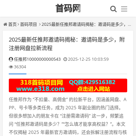
首码网
首页
首码项目
2025最新任推邦邀请码揭秘：邀请码是多少，附注册网盘拉新流程
2025最新任推邦邀请码揭秘：邀请码是多少，附
注册网盘拉新流程
任推邦10000000000543
2025-12-25 10:03:59
36304
任推邦作为 “不扣量、高佣金” 的拉新平台，因涵盖网盘、A
PP、号卡等多类任务，成为 2025 年副业圈的热门选择。
但很多想加入的朋友卡在 “注册需邀请码” 这一步，频繁追
问 “任推邦邀请码是多少？”“怎么填才能享高权益？”。本文
不仅揭秘 2025 年最新官方邀请码，还会拆解注册流程与核