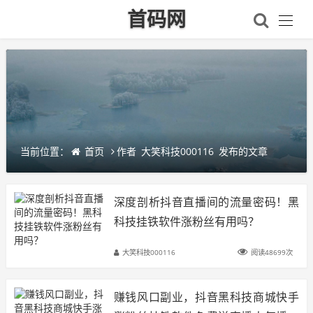
首码网
当前位置：
首页
作者
大笑科技000116
发布的文章
深度剖析抖音直播间的流量密码！黑
科技挂铁软件涨粉丝有用吗？
大笑科技000116
阅读48699次
赚钱风口副业，抖音黑科技商城快手